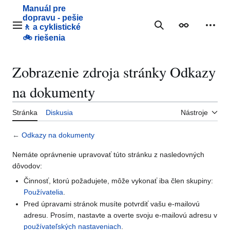
Preskočiť
Manuál pre
na
dopravu - pešie
obsah
🚶 a cyklistické
Hlavné menu
Hľadať
Vzhľad
Osobn
🚲 riešenia
Zobrazenie zdroja stránky Odkazy
na dokumenty
Stránka
Diskusia
Nástroje
←
Odkazy na dokumenty
Nemáte oprávnenie upravovať túto stránku z nasledovných
dôvodov:
Činnosť, ktorú požadujete, môže vykonať iba člen skupiny:
Používatelia
.
Pred úpravami stránok musíte potvrdiť vašu e-mailovú
adresu. Prosím, nastavte a overte svoju e-mailovú adresu v
používateľských nastaveniach
.