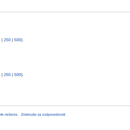
0
|
250
|
500
).
0
|
250
|
500
).
 🚲 riešenia
Zrieknutie sa zodpovednosti