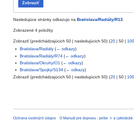
Zobraziť
Nasledujúce stránky odkazujú na
Bratislava/Radiály/R13
:
Zobrazené 4 položky.
Zobraziť (
predchádzajúcich 50
|
nasledujúcich 50
) (
20
|
50
|
10
Bratislava/Radiály
(
← odkazy
)
Bratislava/Radiály/R74
(
← odkazy
)
Bratislava/Okruhy/O1
(
← odkazy
)
Bratislava/Spojky/S134
(
← odkazy
)
Zobraziť (
predchádzajúcich 50
|
nasledujúcich 50
) (
20
|
50
|
10
Ochrana osobných údajov
O Manuál pre dopravu - pešie 🚶 a cyklistické