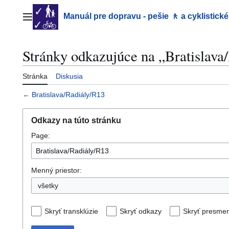
Preskočiť
na
Manuál pre dopravu - pešie 🚶 a cyklistické
Hlavné menu
obsah
Stránky odkazujúce na „Bratislava
Stránka
Diskusia
←
Bratislava/Radiály/R13
Odkazy na túto stránku
Page:
Menný priestor:
všetky
Skryť transklúzie
Skryť odkazy
Skryť presme