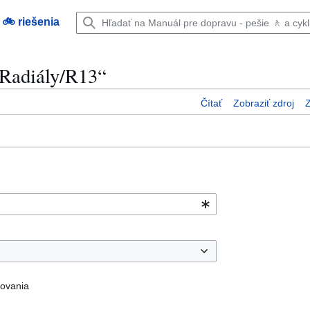
 🚲 riešenia
/Radiály/R13“
Čítať
Zobraziť zdroj
Z
rovania