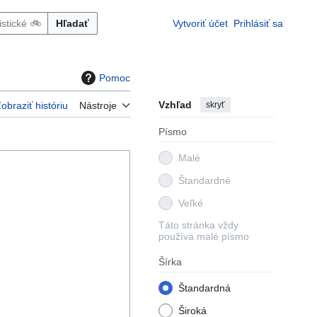
Hľadať
Vytvoriť účet
Prihlásiť sa
Pomoc
Vzhľad
skryť
obraziť históriu
Nástroje
Písmo
Malé
Štandardné
Veľké
Táto stránka vždy
používa malé písmo
Šírka
Štandardná
Široká